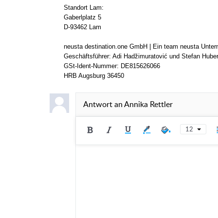
Standort Lam:
Gaberlplatz 5
D-93462 Lam
neusta destination.one GmbH | Ein team neusta Unte
Geschäftsführer: Adi Hadžimuratović und Stefan Hube
G
St-Ident-Nummer: DE815626066
HRB Augsburg 36450
Antwort an
Annika Rettler
12