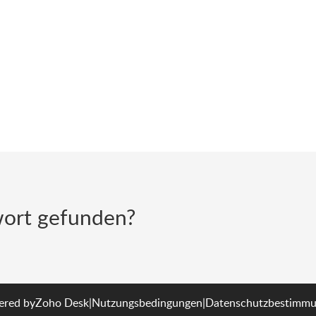
ort gefunden?
red by
Zoho Desk
|
Nutzungsbedingungen
|
Datenschutzbestimm