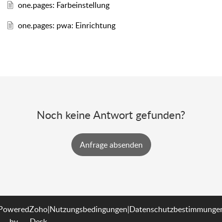
one.pages: Farbeinstellung
one.pages: pwa: Einrichtung
Noch keine Antwort gefunden?
Powered
Zoho
|
Nutzungsbedingungen
|
Datenschutzbestimmunge
by
Desk