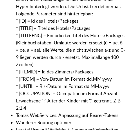
Hyper hinterlegt werden. Die Url ist frei definierbar.
Folgende Parameter sind hinterlegbar:
* |ID| = Id des Hotels/Packages
* |TITLE| = Titel des Hotels/Packages
* |TITLEENC| = Encodierter Titel des Hotels/Packages
(Kleinbuchstaben, Umlaute werden ersetzt (ü = ue, ö
= oe, ä = ae), alle Werte, die nicht zwischen a-z und 0-
9 liegen werden durch - ersetzt. Maximallänge 100
Zeichen)
* |ITEMID| = Id des Zimmers/Packages
* |FROM| = Von-Datum im Format dd.MM.yyyy
* |UNTIL| = Bis-Datum im Format dd.MM.yyyy
* |OCCUPATION| = Occupation im Format Anzahl
Erwachsene ":" Alter der Kinder mit "," getrennt. Z.B.
2:1,4
Tomas WebServices: Anpassung auf Bearer-Tokens
Wanderer Routing optimiert
Feratel Proxy: Möglichkeit Zimmerverfügbarkeiten