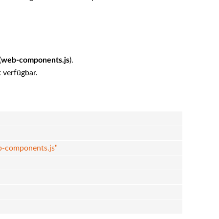
(
).
web-components.js
t verfügbar.
b-components.js"