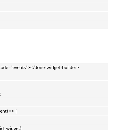
mode="events"></done-widget-builder>
;
nt) => {
d, widget);