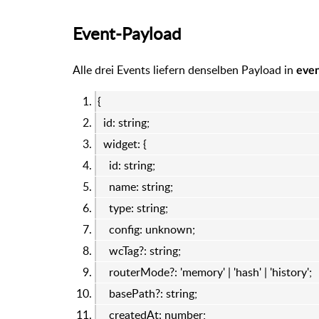
Event-Payload
Alle drei Events liefern denselben Payload in
even
{
id: string;
widget: {
id: string;
name: string;
type: string;
config: unknown;
wcTag?: string;
routerMode?: 'memory' | 'hash' | 'history';
basePath?: string;
createdAt: number;