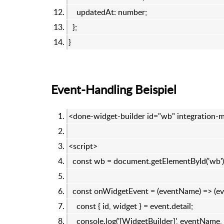
updatedAt: number;
};
}
Event-Handling Beispiel
<done-widget-builder id="wb" integration-
<script>
const wb = document.getElementById('wb')
const onWidgetEvent = (eventName) => (eve
const { id, widget } = event.detail;
console.log('[WidgetBuilder]', eventName, i