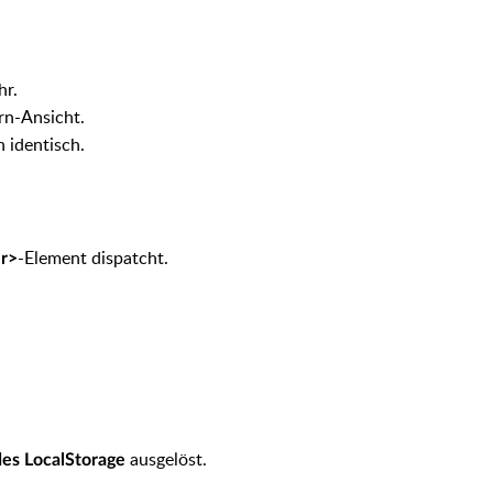
hr.
rn-Ansicht.
 identisch.
-Element dispatcht.
er>
ausgelöst.
des LocalStorage