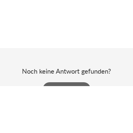
Noch keine Antwort gefunden?
Powered
Zoho
|
Nutzungsbedingungen
|
Datenschutzbestimmunge