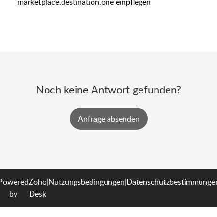
marketplace.destination.one einpflegen
Noch keine Antwort gefunden?
Powered
Zoho
|
Nutzungsbedingungen
|
Datenschutzbestimmunge
by
Desk