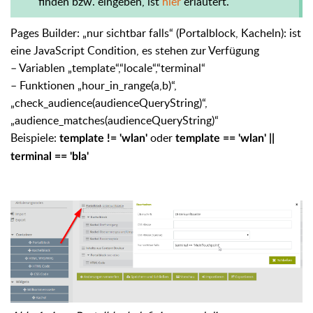
finden bzw. eingeben, ist
hier
erläutert.
Pages Builder: „nur sichtbar falls“ (Portalblock, Kacheln): ist
eine JavaScript Condition, es stehen zur Verfügung
– Variablen „template“,“locale“,“terminal“
– Funktionen „hour_in_range(a,b)“,
„check_audience(audienceQueryString)“,
„audience_matches(audienceQueryString)“
Beispiele:
oder
template != 'wlan'
template == 'wlan' ||
terminal == 'bla'